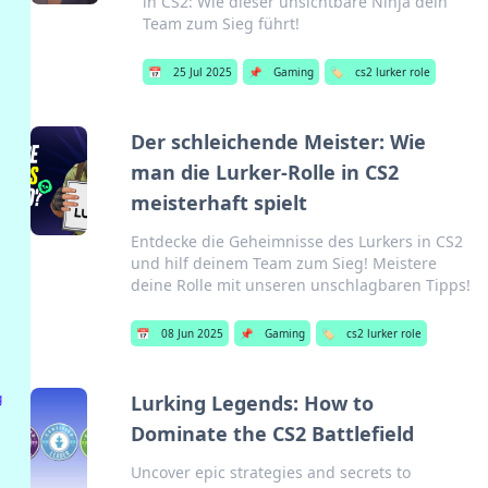
in CS2: Wie dieser unsichtbare Ninja dein
Team zum Sieg führt!
📅
25 Jul 2025
📌
Gaming
🏷️
cs2 lurker role
Der schleichende Meister: Wie
man die Lurker-Rolle in CS2
meisterhaft spielt
Entdecke die Geheimnisse des Lurkers in CS2
und hilf deinem Team zum Sieg! Meistere
deine Rolle mit unseren unschlagbaren Tipps!
📅
08 Jun 2025
📌
Gaming
🏷️
cs2 lurker role
g
Lurking Legends: How to
Dominate the CS2 Battlefield
Uncover epic strategies and secrets to