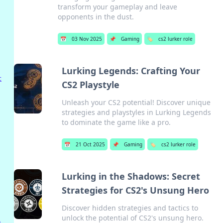
transform your gameplay and leave
opponents in the dust.
📅
03 Nov 2025
📌
Gaming
🏷️
cs2 lurker role
Lurking Legends: Crafting Your
c
CS2 Playstyle
Unleash your CS2 potential! Discover unique
strategies and playstyles in Lurking Legends
to dominate the game like a pro.
📅
21 Oct 2025
📌
Gaming
🏷️
cs2 lurker role
Lurking in the Shadows: Secret
Strategies for CS2's Unsung Hero
Discover hidden strategies and tactics to
unlock the potential of CS2's unsung hero.
o