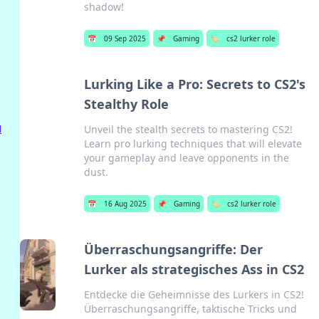
shadow!
📅
09 Sep 2025
📌
Gaming
🏷️
cs2 lurker role
Lurking Like a Pro: Secrets to CS2's
Stealthy Role
Unveil the stealth secrets to mastering CS2!
l
Learn pro lurking techniques that will elevate
your gameplay and leave opponents in the
dust.
📅
16 Aug 2025
📌
Gaming
🏷️
cs2 lurker role
Überraschungsangriffe: Der
Lurker als strategisches Ass in CS2
Entdecke die Geheimnisse des Lurkers in CS2!
Überraschungsangriffe, taktische Tricks und