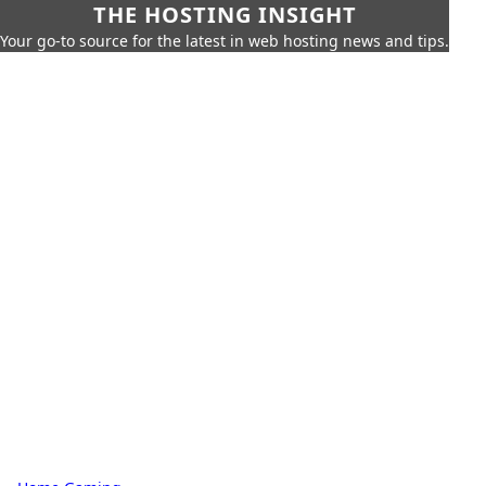
THE HOSTING INSIGHT
Your go-to source for the latest in web hosting news and tips.