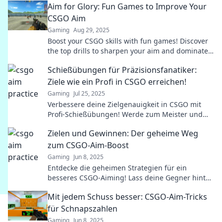
Aim for Glory: Fun Games to Improve Your
CSGO Aim
Gaming
Aug 29, 2025
Boost your CSGO skills with fun games! Discover
the top drills to sharpen your aim and dominate
your opponents. Level up your game now!
Schießübungen für Präzisionsfanatiker:
Ziele wie ein Profi in CSGO erreichen!
Gaming
Jul 25, 2025
Verbessere deine Zielgenauigkeit in CSGO mit
Profi-Schießübungen! Werde zum Meister und
überliste deine Gegner! Erreiche neue Höhen!
Zielen und Gewinnen: Der geheime Weg
zum CSGO-Aim-Boost
Gaming
Jun 8, 2025
Entdecke die geheimen Strategien für ein
besseres CSGO-Aiming! Lass deine Gegner hinter
dir und werde zum Meister mit unseren Tipps!
Mit jedem Schuss besser: CSGO-Aim-Tricks
für Schnapszahlen
Gaming
Jun 8, 2025