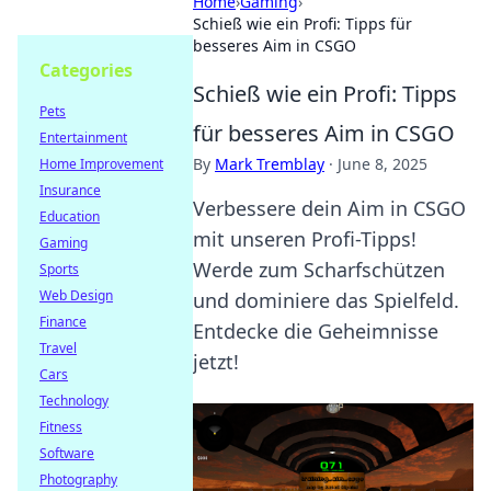
Home
›
Gaming
›
Schieß wie ein Profi: Tipps für
besseres Aim in CSGO
Categories
Schieß wie ein Profi: Tipps
Pets
für besseres Aim in CSGO
Entertainment
By
Mark Tremblay
·
June 8, 2025
Home Improvement
Insurance
Verbessere dein Aim in CSGO
Education
mit unseren Profi-Tipps!
Gaming
Werde zum Scharfschützen
Sports
Web Design
und dominiere das Spielfeld.
Finance
Entdecke die Geheimnisse
Travel
jetzt!
Cars
Technology
Fitness
Software
Photography