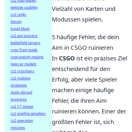
cs2 map guides
Vielzahl von Karten und
website usability
cs2 ranks
Modussen spielen.
bitcoin
travel blogs
5 häufige Fehler, die dein
cs2 aim practice
battlefield servers
Aim in CSGO ruinieren
csgo Train guide
In
CSGO
ist ein präzises Ziel
csgo toxicity reports
new car models
entscheidend für den
cs2 crosshairs
Erfolg, aber viele Spieler
cs2 molotov
strategies
machen einige häufige
study abroad
Fehler, die ihren Aim
programs
cs2 CT setups
ruinieren können. Einer der
cs2 griefing penalties
größten Fehler ist, sich
cs2 operation
missions