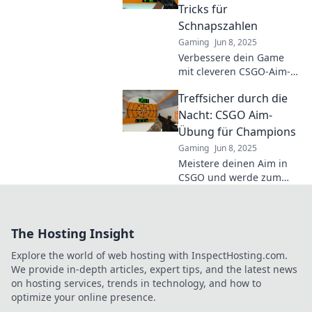
Meister mit unseren
Tricks für
Tipps!
Schnapszahlen
Gaming
Jun 8, 2025
Verbessere dein Game
mit cleveren CSGO-Aim-
Tricks! Entdecke die
Treffsicher durch die
besten Tipps für perfekte
Schüsse und dominiere
Nacht: CSGO Aim-
die Schnapszahlen.
Übung für Champions
Gaming
Jun 8, 2025
Meistere deinen Aim in
CSGO und werde zum
Champion der Nacht!
Entdecke die besten
Übungen für
The Hosting Insight
spielentscheidende
Präzision und Erfolg.
Explore the world of web hosting with InspectHosting.com.
We provide in-depth articles, expert tips, and the latest news
on hosting services, trends in technology, and how to
optimize your online presence.