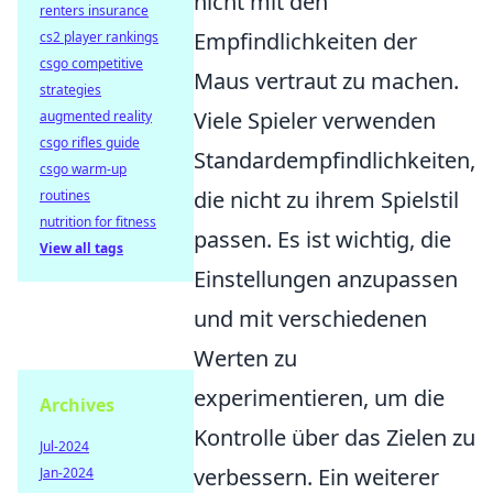
nicht mit den
renters insurance
Empfindlichkeiten der
cs2 player rankings
csgo competitive
Maus vertraut zu machen.
strategies
Viele Spieler verwenden
augmented reality
csgo rifles guide
Standardempfindlichkeiten,
csgo warm-up
die nicht zu ihrem Spielstil
routines
nutrition for fitness
passen. Es ist wichtig, die
View all tags
Einstellungen anzupassen
und mit verschiedenen
Werten zu
experimentieren, um die
Archives
Kontrolle über das Zielen zu
Jul-2024
verbessern. Ein weiterer
Jan-2024