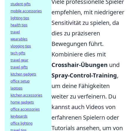
Viele professionelle Spieler
student gifts
empfehlen, mit niedrigerer
mobile accessories
lighting tips
Sensitivität zu spielen, da
health tips
dies zu präziseren
travel
wearables
Bewegungen führt.
vlogging tips
Kombiniere dies mit
tech gifts
travel gear
Crosshair-Übungen
und
travel gifts
Spray-Control-Training
,
kitchen gadgets
office setup
um deine Fähigkeiten
laptops
weiter zu verfeinern. Du
kitchen accessories
home gadgets
kannst auch Videos von
office accessories
erfahrenen Spielern oder
keyboards
office lighting
Tutorials ansehen, um von
travel tips