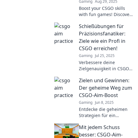
Gaming
Aug 29, 2025
Boost your CSGO skills
with fun games! Discover
the top drills to sharpen
Schießübungen für
your aim and dominate
your opponents. Level up
Präzisionsfanatiker:
your game now!
Ziele wie ein Profi in
CSGO erreichen!
Gaming
Jul 25, 2025
Verbessere deine
Zielgenauigkeit in CSGO
mit Profi-Schießübungen!
Zielen und Gewinnen:
Werde zum Meister und
überliste deine Gegner!
Der geheime Weg zum
Erreiche neue Höhen!
CSGO-Aim-Boost
Gaming
Jun 8, 2025
Entdecke die geheimen
Strategien für ein
besseres CSGO-Aiming!
Mit jedem Schuss
Lass deine Gegner hinter
dir und werde zum
besser: CSGO-Aim-