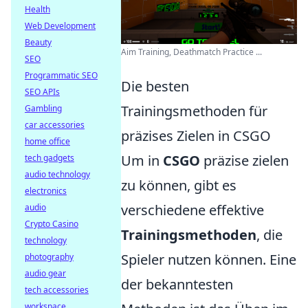
Health
Web Development
Beauty
Aim Training, Deathmatch Practice ...
SEO
Programmatic SEO
Die besten
SEO APIs
Trainingsmethoden für
Gambling
car accessories
präzises Zielen in CSGO
home office
Um in
CSGO
präzise zielen
tech gadgets
audio technology
zu können, gibt es
electronics
verschiedene effektive
audio
Crypto Casino
Trainingsmethoden
, die
technology
Spieler nutzen können. Eine
photography
audio gear
der bekanntesten
tech accessories
workspace