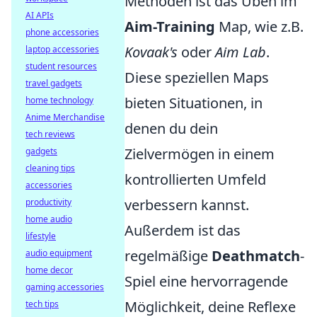
Methoden ist das Üben im
AI APIs
Aim-Training
Map, wie z.B.
phone accessories
Kovaak's
oder
Aim Lab
.
laptop accessories
student resources
Diese speziellen Maps
travel gadgets
bieten Situationen, in
home technology
Anime Merchandise
denen du dein
tech reviews
Zielvermögen in einem
gadgets
cleaning tips
kontrollierten Umfeld
accessories
verbessern kannst.
productivity
home audio
Außerdem ist das
lifestyle
regelmäßige
Deathmatch
-
audio equipment
home decor
Spiel eine hervorragende
gaming accessories
Möglichkeit, deine Reflexe
tech tips