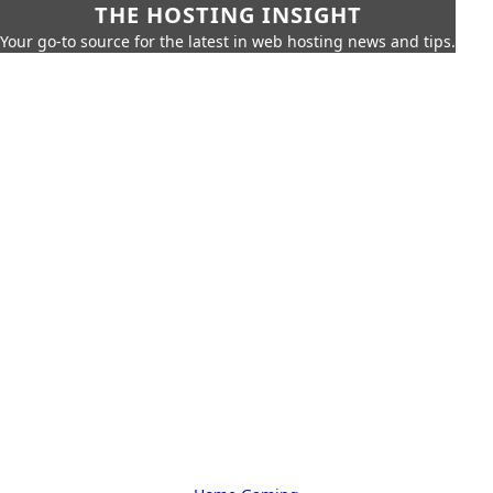
THE HOSTING INSIGHT
Your go-to source for the latest in web hosting news and tips.