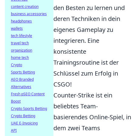
den Besten zu lernen und
content creation
business accessories
deren Techniken in dein
headphones
eigenes Gameplay zu
wallets
tech lifestyle
integrieren. Eine
travel tech
konsistente
organization
home tech
Trainingsroutine ist der
Crypto
Schlüssel zum Erfolg in
Sports Betting
AEO Branded
CSGO!
Alternatives
Counter-Strike ist ein
Fresh pSEO Content
Boost
beliebtes Team-
Crypto Sports Betting
basierendes Online-Spiel, in
Crypto Betting
UAE E-Invoicing
dem zwei Teams
API