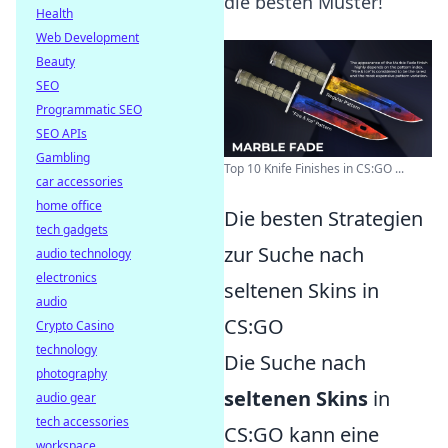
die besten Muster!
Health
Web Development
Beauty
SEO
Programmatic SEO
SEO APIs
Gambling
Top 10 Knife Finishes in CS:GO ...
car accessories
home office
Die besten Strategien
tech gadgets
zur Suche nach
audio technology
electronics
seltenen Skins in
audio
CS:GO
Crypto Casino
technology
Die Suche nach
photography
seltenen Skins
in
audio gear
tech accessories
CS:GO kann eine
workspace