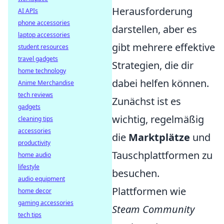
Herausforderung
AI APIs
phone accessories
darstellen, aber es
laptop accessories
gibt mehrere effektive
student resources
travel gadgets
Strategien, die dir
home technology
dabei helfen können.
Anime Merchandise
tech reviews
Zunächst ist es
gadgets
wichtig, regelmäßig
cleaning tips
accessories
die
Marktplätze
und
productivity
Tauschplattformen zu
home audio
lifestyle
besuchen.
audio equipment
Plattformen wie
home decor
gaming accessories
Steam Community
tech tips