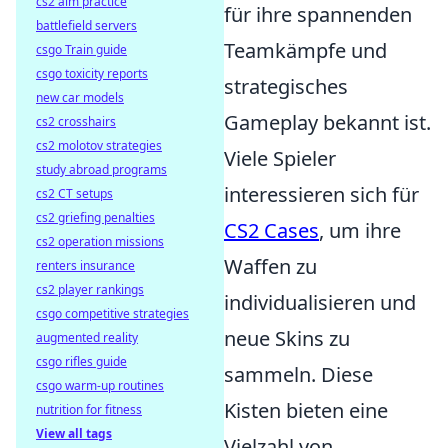
cs2 aim practice
für ihre spannenden
battlefield servers
Teamkämpfe und
csgo Train guide
csgo toxicity reports
strategisches
new car models
Gameplay bekannt ist.
cs2 crosshairs
cs2 molotov strategies
Viele Spieler
study abroad programs
interessieren sich für
cs2 CT setups
cs2 griefing penalties
CS2 Cases
, um ihre
cs2 operation missions
Waffen zu
renters insurance
cs2 player rankings
individualisieren und
csgo competitive strategies
neue Skins zu
augmented reality
csgo rifles guide
sammeln. Diese
csgo warm-up routines
Kisten bieten eine
nutrition for fitness
View all tags
Vielzahl von