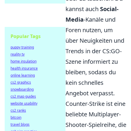
kannst auch
Social-
Media
-Kanäle und
Foren nutzen, um
Popular Tags
über Neuigkeiten und
puppy training
Trends in der CS:GO-
reality tv
Szene informiert zu
home insulation
health insurance
bleiben, sodass du
online learning
kein schnelles
cs2 graphics
snowboarding
Angebot verpasst.
cs2 map guides
Counter-Strike ist eine
website usability
cs2 ranks
beliebte Multiplayer-
bitcoin
Shooter-Spielreihe, die
travel blogs