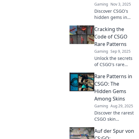
Gaming
Nov 3, 2025
Discover CSGO's
hidden gems in
rare skins! Unravel
Cracking the
the secrets that
could elevate your
Code of CSGO
gameplay and
Rare Patterns
collection to new
Gaming
Sep 9, 2025
heights.
Unlock the secrets
of CSGO's rare
patterns! Discover
Rare Patterns in
tips, tricks, and
insider knowledge
CSGO: The
to elevate your
Hidden Gems
gameplay and
Among Skins
inventory value.
Gaming
Aug 29, 2025
Discover the rarest
CSGO skin
patterns that
Auf der Spur von
could skyrocket
your inventory’s
CS:GO: