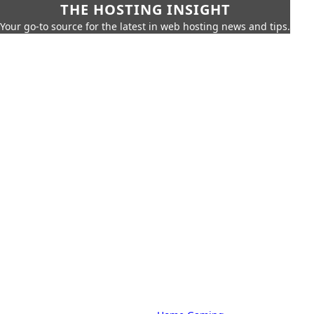
THE HOSTING INSIGHT
Your go-to source for the latest in web hosting news and tips.