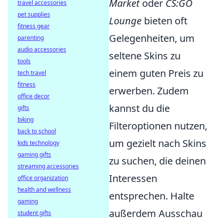
Market
oder
CS:GO
travel accessories
pet supplies
Lounge
bieten oft
fitness gear
Gelegenheiten, um
parenting
audio accessories
seltene Skins zu
tools
einem guten Preis zu
tech travel
fitness
erwerben. Zudem
office decor
kannst du die
gifts
biking
Filteroptionen nutzen,
back to school
um gezielt nach Skins
kids technology
gaming gifts
zu suchen, die deinen
streaming accessories
Interessen
office organization
health and wellness
entsprechen. Halte
gaming
außerdem Ausschau
student gifts