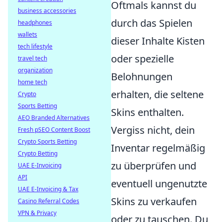
Oftmals kannst du
business accessories
durch das Spielen
headphones
wallets
dieser Inhalte Kisten
tech lifestyle
oder spezielle
travel tech
organization
Belohnungen
home tech
erhalten, die seltene
Crypto
Sports Betting
Skins enthalten.
AEO Branded Alternatives
Vergiss nicht, dein
Fresh pSEO Content Boost
Crypto Sports Betting
Inventar regelmäßig
Crypto Betting
zu überprüfen und
UAE E-Invoicing
API
eventuell ungenutzte
UAE E-Invoicing & Tax
Skins zu verkaufen
Casino Referral Codes
VPN & Privacy
oder zu tauschen. Du