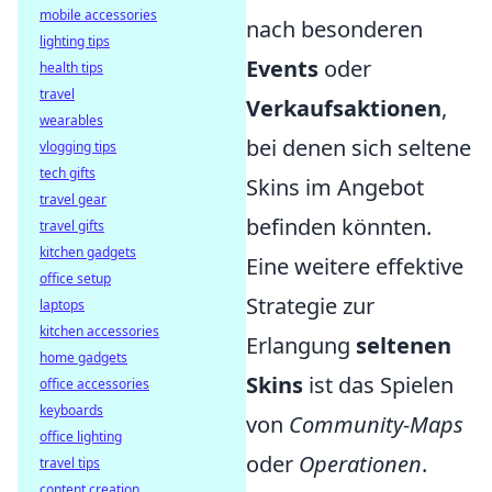
mobile accessories
nach besonderen
lighting tips
Events
oder
health tips
travel
Verkaufsaktionen
,
wearables
bei denen sich seltene
vlogging tips
tech gifts
Skins im Angebot
travel gear
befinden könnten.
travel gifts
kitchen gadgets
Eine weitere effektive
office setup
Strategie zur
laptops
kitchen accessories
Erlangung
seltenen
home gadgets
Skins
ist das Spielen
office accessories
keyboards
von
Community-Maps
office lighting
oder
Operationen
.
travel tips
content creation