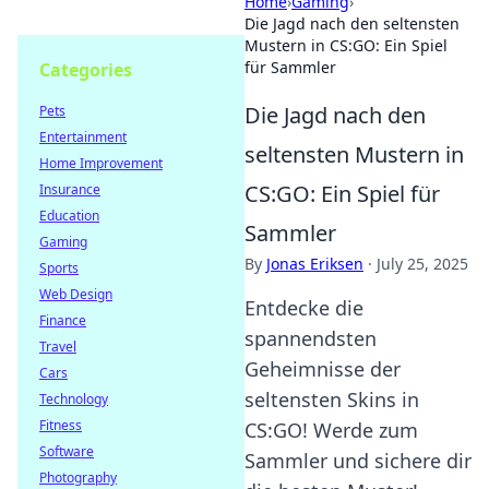
Home
›
Gaming
›
Die Jagd nach den seltensten
Mustern in CS:GO: Ein Spiel
für Sammler
Categories
Die Jagd nach den
Pets
Entertainment
seltensten Mustern in
Home Improvement
CS:GO: Ein Spiel für
Insurance
Education
Sammler
Gaming
By
Jonas Eriksen
·
July 25, 2025
Sports
Web Design
Entdecke die
Finance
spannendsten
Travel
Geheimnisse der
Cars
seltensten Skins in
Technology
Fitness
CS:GO! Werde zum
Software
Sammler und sichere dir
Photography