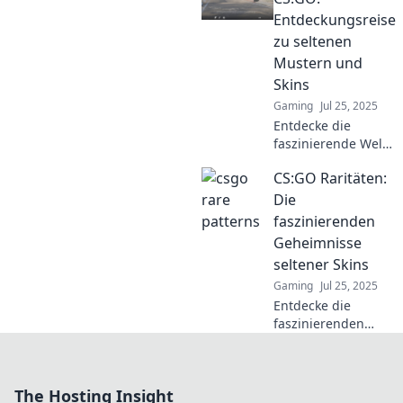
value. Unearth the
Entdeckungsreise
hidden gems
zu seltenen
today!
Mustern und
Skins
Gaming
Jul 25, 2025
Entdecke die
faszinierende Welt
seltener CS:GO-
CS:GO Raritäten:
Skins und Muster.
Lass dich von
Die
unserer
faszinierenden
Entdeckungsreise
Geheimnisse
inspirieren und
seltener Skins
finde dein nächstes
Gaming
Jul 25, 2025
Sammlerstück!
Entdecke die
faszinierenden
Geheimnisse
seltener CS:GO-
Skins und warum
The Hosting Insight
sie für Gamer so