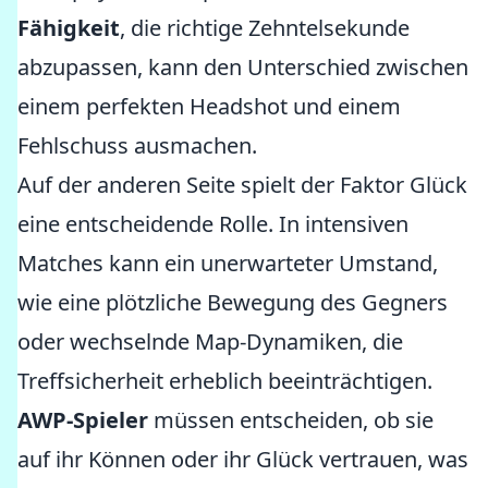
Fähigkeit
, die richtige Zehntelsekunde
abzupassen, kann den Unterschied zwischen
einem perfekten Headshot und einem
Fehlschuss ausmachen.
Auf der anderen Seite spielt der Faktor Glück
eine entscheidende Rolle. In intensiven
Matches kann ein unerwarteter Umstand,
wie eine plötzliche Bewegung des Gegners
oder wechselnde Map-Dynamiken, die
Treffsicherheit erheblich beeinträchtigen.
AWP-Spieler
müssen entscheiden, ob sie
auf ihr Können oder ihr Glück vertrauen, was