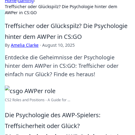
Home
›
Gaming
›
Treffsicher oder Glückspilz? Die Psychologie hinter dem
AWPer in CS:GO
Treffsicher oder Glückspilz? Die Psychologie
hinter dem AWPer in CS:GO
By
Amelia Clarke
·
August 10, 2025
Entdecke die Geheimnisse der Psychologie
hinter dem AWPer in CS:GO: Treffsicher oder
einfach nur Glück? Finde es heraus!
CS2 Roles and Positions - A Guide for ...
Die Psychologie des AWP-Spielers:
Treffsicherheit oder Glück?