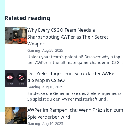
Related reading
Why Every CSGO Team Needs a
Sharpshooting AWPer as Their Secret
Weapon
Gaming
Aug 29, 2025
Unlock your team's potential! Discover why a top-
tier AWPer is the ultimate game-changer in CSGO
and how to pick the perfect sharpshooter.
Der Zielen-Ingenieur: So rockt der AWPer
die Map in CS:GO
Gaming
Aug 10, 2025
Entdecke die Geheimnisse des Zielen-Ingenieurs!
So spielst du den AWPer meisterhaft und
dominierst jede Map in CS:GO!
AWPer im Rampenlicht: Wenn Präzision zum
Spielverderber wird
Gaming
Aug 10, 2025