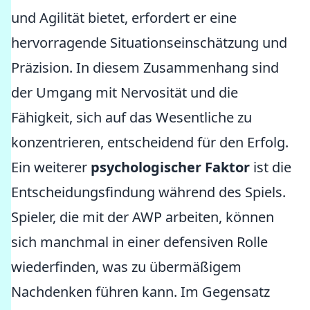
und Agilität bietet, erfordert er eine
hervorragende Situationseinschätzung und
Präzision. In diesem Zusammenhang sind
der Umgang mit Nervosität und die
Fähigkeit, sich auf das Wesentliche zu
konzentrieren, entscheidend für den Erfolg.
Ein weiterer
psychologischer Faktor
ist die
Entscheidungsfindung während des Spiels.
Spieler, die mit der AWP arbeiten, können
sich manchmal in einer defensiven Rolle
wiederfinden, was zu übermäßigem
Nachdenken führen kann. Im Gegensatz